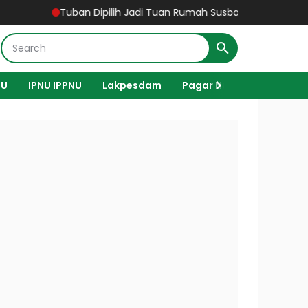
Tuban Dipilih Jadi Tuan Rumah Susbalan LXIII Satkorwil Banser
NU
IPNU IPPNU
Lakpesdam
Pagar Nusa
Haji
L