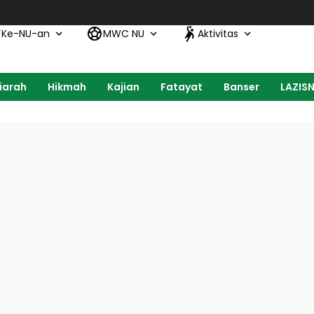
Ke-NU-an
MWC NU
Aktivitas
iarah
Hikmah
Kajian
Fatayat
Banser
LAZIS