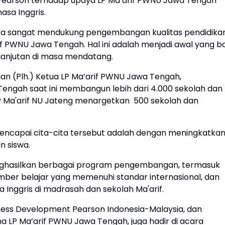
Pearson terhadap upaya LP Ma’arif PWNU Jawa Tengah
asa Inggris.
ka sangat mendukung pengembangan kualitas pendidika
if PWNU Jawa Tengah. Hal ini adalah menjadi awal yang ba
elanjutan di masa mendatang.
ian (Plh.) Ketua LP Ma’arif PWNU Jawa Tengah,
ngah saat ini membangun lebih dari 4.000 sekolah dan
LP Ma'arif NU Jateng menargetkan 500 sekolah dan
.
mencapai cita-cita tersebut adalah dengan meningkatka
n siswa.
nghasilkan berbagai program pengembangan, termasuk
mber belajar yang memenuhi standar internasional, dan
 Inggris di madrasah dan sekolah Ma'arif.
iness Development Pearson Indonesia-Malaysia, dan
ma LP Ma’arif PWNU Jawa Tengah, juga hadir di acara