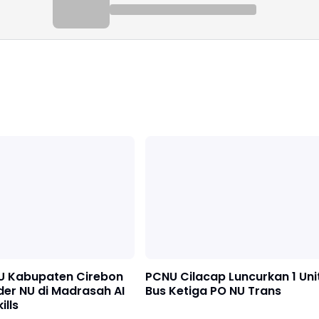
U Kabupaten Cirebon
PCNU Cilacap Luncurkan 1 Uni
der NU di Madrasah AI
Bus Ketiga PO NU Trans
ills