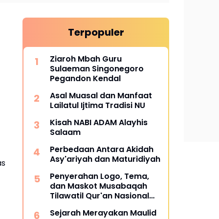
Terpopuler
Ziaroh Mbah Guru
Sulaeman Singonegoro
Pegandon Kendal
Asal Muasal dan Manfaat
Lailatul Ijtima Tradisi NU
Kisah NABI ADAM Alayhis
Salaam
Perbedaan Antara Akidah
Asy'ariyah dan Maturidiyah
as
Penyerahan Logo, Tema,
dan Maskot Musabaqah
Tilawatil Qur'an Nasional
XXXI Tahun 2026 di MAJT
Sejarah Merayakan Maulid