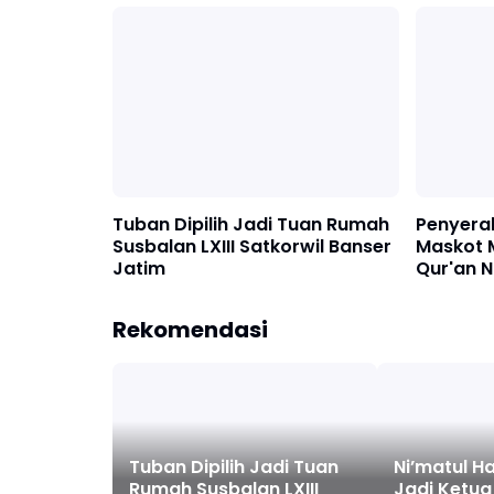
Tuban Dipilih Jadi Tuan Rumah
Penyera
Susbalan LXIII Satkorwil Banser
Maskot 
Jatim
Qur'an N
2026 di
Rekomendasi
Tuban Dipilih Jadi Tuan
Ni’matul Ha
Rumah Susbalan LXIII
Jadi Ketua