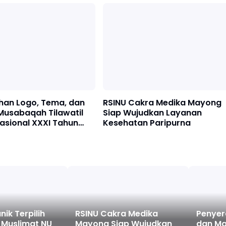
han Logo, Tema, dan
RSINU Cakra Medika Mayong
Musabaqah Tilawatil
Siap Wujudkan Layanan
asional XXXI Tahun
Kesehatan Paripurna
 MAJT
nik Terpilih
RSINU Cakra Medika
Penyer
 Muslimat NU
Mayong Siap Wujudkan
dan M