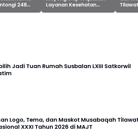
ntongi 248
Layanan Kesehatan
Tilawat
Paripurna
XXXI T
ilih Jadi Tuan Rumah Susbalan LXIII Satkorwil
atim
an Logo, Tema, dan Maskot Musabaqah Tilawat
asional XXXI Tahun 2026 di MAJT