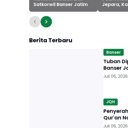
Satkorwil Banser Jatim
Jepara, Ka
Suara
Berita Terbaru
Banser
Tuban Dip
Banser J
Juli 06, 2026
JQH
Penyerah
Qur'an N
Juli 06, 2026