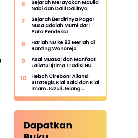
Sejarah Merayakan Maulid
Nabi dan Dalil Dalilnya
Sejarah Berdirinya Pagar
Nusa adalah Murni dari
Para Pendekar
Harlah NU ke 93 Meriah di
Ranting Wonorejo
Asal Muasal dan Manfaat
H
Lailatul Ijtima Tradisi NU
Heboh Cirebon! Aliansi
Strategis Kiai Said dan Kiai
Imam Jazuli Jelang
Muktamar NU ke-35
Dapatkan
Buku