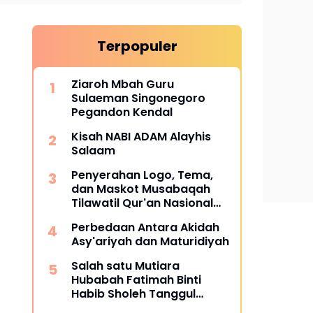
Terpopuler
Ziaroh Mbah Guru
Sulaeman Singonegoro
Pegandon Kendal
Kisah NABI ADAM Alayhis
Salaam
Penyerahan Logo, Tema,
dan Maskot Musabaqah
Tilawatil Qur'an Nasional
XXXI Tahun 2026 di MAJT
Perbedaan Antara Akidah
Asy'ariyah dan Maturidiyah
Salah satu Mutiara
Hubabah Fatimah Binti
Habib Sholeh Tanggul
Jember Jawa Timur