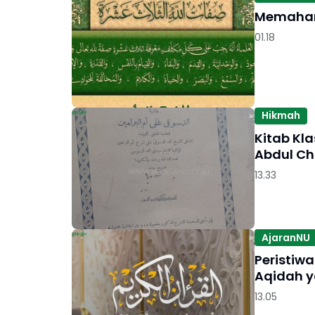
Memahami
01.18
Hikmah
Kitab Kl
Abdul Ch
13.33
AjaranNU
Peristiw
Aqidah y
13.05