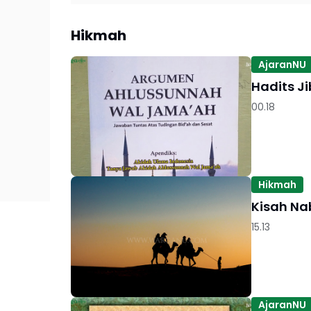
Hikmah
AjaranNU
Hadits Ji
00.18
Hikmah
Kisah Nab
15.13
AjaranNU