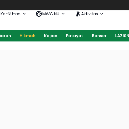
Ke-NU-an
MWC NU
Aktivitas
iarah
Hikmah
Kajian
Fatayat
Banser
LAZIS