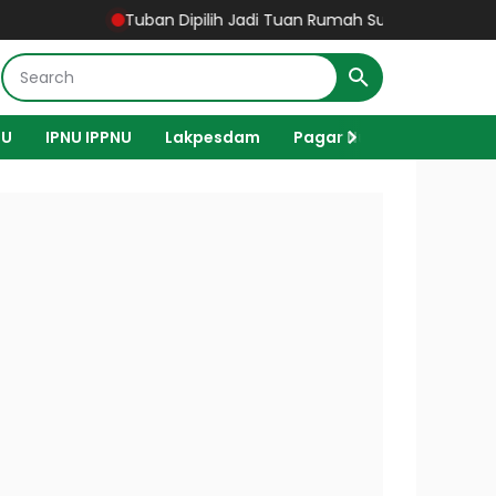
Tuban Dipilih Jadi Tuan Rumah Susbalan LXIII Satkorw
NU
IPNU IPPNU
Lakpesdam
Pagar Nusa
Haji
L