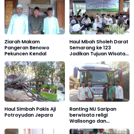
Ziarah Makam
Haul Mbah Sholeh Darat
Pangeran Benowo
Semarang ke 123
Pekuncen Kendal
Jadikan Tujuan Wisata
Religi
Haul Simbah Pakis Aji
Ranting NU Saripan
Potroyudan Jepara
berwisata religi
Walisongo dan
Jombang