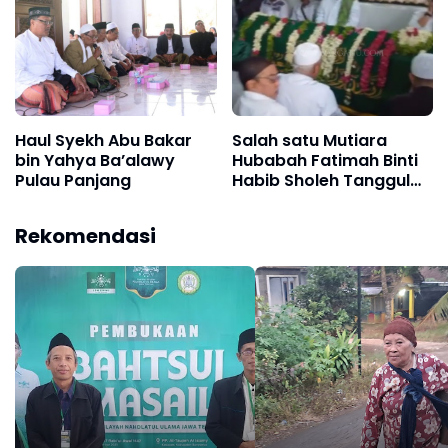
Haul Syekh Abu Bakar
Salah satu Mutiara
bin Yahya Ba’alawy
Hubabah Fatimah Binti
Pulau Panjang
Habib Sholeh Tanggul
Jember Jawa Timur
Rekomendasi